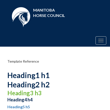
MANITOBA
HORSE COUNCIL
Togg
navig
Template Reference
Heading1 h1
Heading2 h2
Heading3 h3
Heading4 h4
Heading5 h5